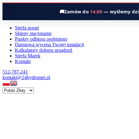
🚚
Zamów do
14:00
— wyślemy dzi
Strefa porad
Sklepy stacjonarne
Punkty odbioru osobistego
Darmowa wycena Twojej instalacji
Kalkulatory doboru urządzeń
Strefa Marek
Kontakt
512-787-241
kontakt@24hydromet.pl