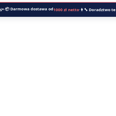
📦 Darmowa dostawa od
ś*
1000 zł netto
👨‍🔧 Doradztwo t