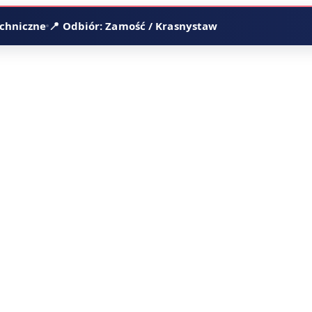
echniczne
📍 Odbiór: Zamość / Krasnystaw