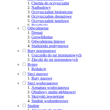
Chemia do oczyszczalni
Nadbudowy
Oczyszczalnie biologiczne
Oczyszczalnie drenażowe
Oczyszczalnie tunelowe
Przedłużki
Odwodnienie
Studzienki rozdzielcze
Drenaż
Tunele rozsączające
Geowłóknina
Odwodnienia liniowe
Studzienki podrynnowe
Rury przepustowe
Uszczelki do rur przepustowych
Złączki do rur przepustowych
Rynny
Redukcje
Sieci gazowe
Rury gazowe
Sieci wodociągowe
Armatura wodociągowa
Obudowy studni głębinowej
Skrzynki zewnętrzne
Studnie wodomierzowe
Studnie