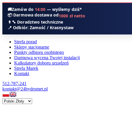
🚚
Zamów do
14:00
— wyślemy dziś*
📦 Darmowa dostawa od
1000 zł netto
👨‍🔧 Doradztwo techniczne
📍 Odbiór: Zamość / Krasnystaw
Strefa porad
Sklepy stacjonarne
Punkty odbioru osobistego
Darmowa wycena Twojej instalacji
Kalkulatory doboru urządzeń
Strefa Marek
Kontakt
512-787-241
kontakt@24hydromet.pl