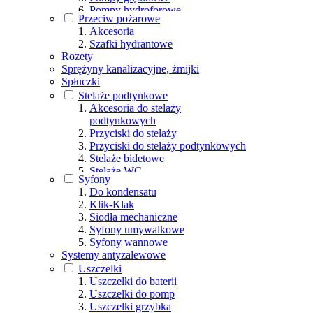
Pompy hydroforowe
Przeciw pożarowe
Pompy ręczne
Akcesoria
Pompy zatapialne
Szafki hydrantowe
Pozostałe
Rozety
Sprężyny kanalizacyjne, żmijki
Spłuczki
Stelaże podtynkowe
Akcesoria do stelaży
podtynkowych
Przyciski do stelaży
Przyciski do stelaży podtynkowych
Stelaże bidetowe
Stelaże WC
Syfony
Do kondensatu
Klik-Klak
Siodła mechaniczne
Syfony umywalkowe
Syfony wannowe
Systemy antyzalewowe
Uszczelki
Uszczelki do baterii
Uszczelki do pomp
Uszczelki grzybka