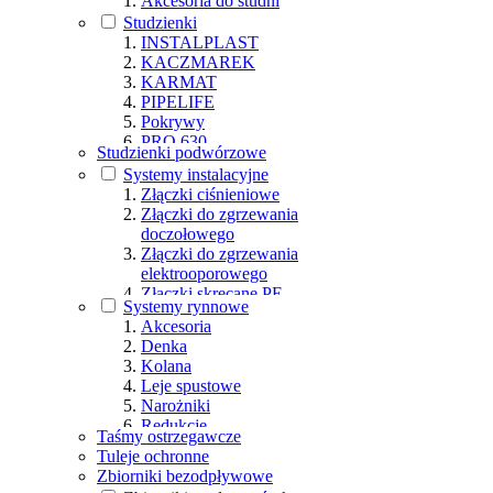
Akcesoria do studni
Studzienki
INSTALPLAST
KACZMAREK
KARMAT
PIPELIFE
Pokrywy
PRO 630
Studzienki podwórzowe
PROFIL PIŁA
Systemy instalacyjne
WAVIN
Złączki ciśnieniowe
Złączki do zgrzewania
doczołowego
Złączki do zgrzewania
elektrooporowego
Złączki skręcane PE
Systemy rynnowe
Złączki strażackie
Akcesoria
Denka
Kolana
Leje spustowe
Narożniki
Redukcje
Taśmy ostrzegawcze
Rury
Tuleje ochronne
Rynny
Zbiorniki bezodpływowe
Trójniki