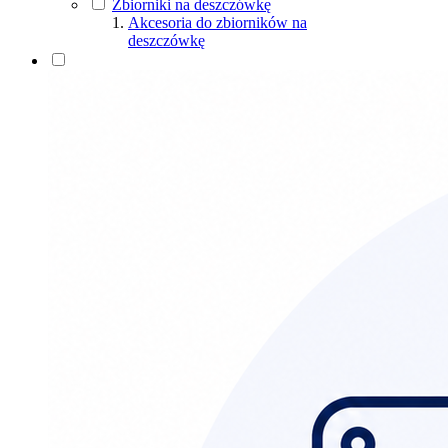
Zbiorniki na deszczówkę
Uchwyty
Akcesoria do zbiorników na
Złączki rury spustowej
deszczówkę
Złączki rynny