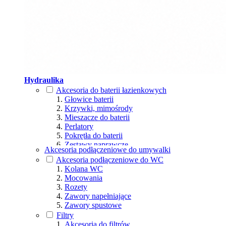
Hydraulika
Akcesoria do baterii łazienkowych
Głowice baterii
Krzywki, mimośrody
Mieszacze do baterii
Perlatory
Pokrętła do baterii
Zestawy naprawcze
Akcesoria podłączeniowe do umywalki
Akcesoria podłączeniowe do WC
Kolana WC
Mocowania
Rozety
Zawory napełniające
Zawory spustowe
Filtry
Akcesoria do filtrów