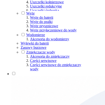
Uszczelki kołnierzowe
Uszczelki redukcyjne
Uszczelki śrubunka
Węże
Uszczelki syfonu
Węże do baterii
Uszczelki trapera
Węże do pralki
Uszczelki WC
Węże prysznicowe
Uszczelki wężyka
Węże przyłączeniowe do wody
Uszczelki wodomierza
Wodomierze
Wkładku gumowe, IN SITU
Akcesoria do wodomierzy
Zestawy naprawcze
Wylewki do baterii
Zasuwy burzowe
Zmiękczacze wody
Akcesoria do zmiękczaczy
Części serwisowe
Części serwisowe do zmiękczaczy
wody