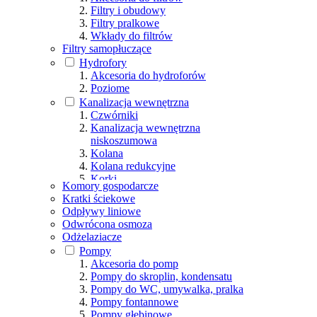
Filtry i obudowy
Filtry pralkowe
Wkłady do filtrów
Filtry samopłuczące
Hydrofory
Akcesoria do hydroforów
Poziome
Kanalizacja wewnętrzna
Czwórniki
Kanalizacja wewnętrzna
niskoszumowa
Kolana
Kolana redukcyjne
Korki
Komory gospodarcze
Napowietrzacze
Kratki ściekowe
Nasuwki
Odpływy liniowe
Pozostałe
Odwrócona osmoza
Redukcje
Odżelaziacze
Rewizje
Pompy
Rury
Akcesoria do pomp
Trapery
Pompy do skroplin, kondensatu
Trójniki
Pompy do WC, umywalka, pralka
Wywiewki
Pompy fontannowe
Pompy głębinowe