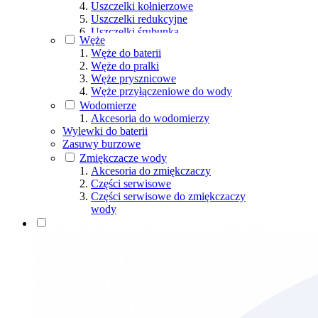
Uszczelki kołnierzowe
Uszczelki redukcyjne
Uszczelki śrubunka
Węże
Uszczelki syfonu
Węże do baterii
Uszczelki trapera
Węże do pralki
Uszczelki WC
Węże prysznicowe
Uszczelki wężyka
Węże przyłączeniowe do wody
Uszczelki wodomierza
Wodomierze
Wkładku gumowe, IN SITU
Akcesoria do wodomierzy
Zestawy naprawcze
Wylewki do baterii
Zasuwy burzowe
Zmiękczacze wody
Akcesoria do zmiękczaczy
Części serwisowe
Części serwisowe do zmiękczaczy
wody