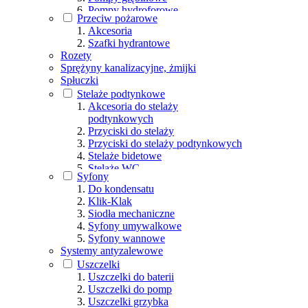
Pompy hydroforowe
Przeciw pożarowe
Pompy ręczne
Akcesoria
Pompy zatapialne
Szafki hydrantowe
Pozostałe
Rozety
Sprężyny kanalizacyjne, żmijki
Spłuczki
Stelaże podtynkowe
Akcesoria do stelaży
podtynkowych
Przyciski do stelaży
Przyciski do stelaży podtynkowych
Stelaże bidetowe
Stelaże WC
Syfony
Do kondensatu
Klik-Klak
Siodła mechaniczne
Syfony umywalkowe
Syfony wannowe
Systemy antyzalewowe
Uszczelki
Uszczelki do baterii
Uszczelki do pomp
Uszczelki grzybka