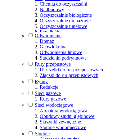
Chemia do oczyszczalni
Nadbudowy
Oczyszczalnie biologiczne
Oczyszczalnie drenażowe
Oczyszczalnie tunelowe
Przedłużki
Odwodnienie
Studzienki rozdzielcze
Drenaż
Tunele rozsączające
Geowłóknina
Odwodnienia liniowe
Studzienki podrynnowe
Rury przepustowe
Uszczelki do rur przepustowych
Złączki do rur przepustowych
Rynny
Redukcje
Sieci gazowe
Rury gazowe
Sieci wodociągowe
Armatura wodociągowa
Obudowy studni głębinowej
Skrzynki zewnętrzne
Studnie wodomierzowe
Studnie