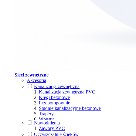
Sieci zewnętrzne
Akcesoria
Kanalizacja zewnętrzna
Kanalizacja zewnętrzna PVC
Kręgi betonowe
Przepompownie
Studnie kanalizacyjne betonowe
Trapery
Wpusty
Nawodnienia
Wpusty ściekowe
Zawory PVC
Włazy
Oczyszczalnie ścieków