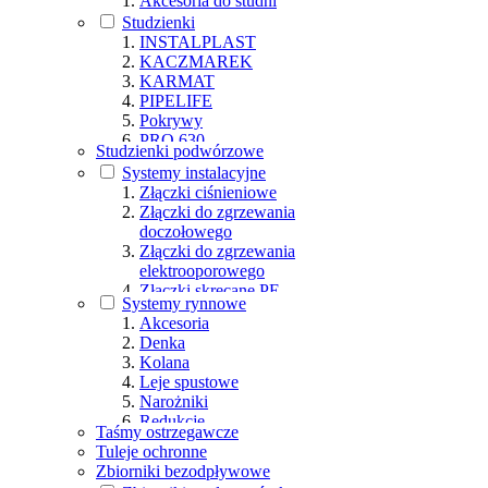
Akcesoria do studni
Studzienki
INSTALPLAST
KACZMAREK
KARMAT
PIPELIFE
Pokrywy
PRO 630
Studzienki podwórzowe
PROFIL PIŁA
Systemy instalacyjne
WAVIN
Złączki ciśnieniowe
Złączki do zgrzewania
doczołowego
Złączki do zgrzewania
elektrooporowego
Złączki skręcane PE
Systemy rynnowe
Złączki strażackie
Akcesoria
Denka
Kolana
Leje spustowe
Narożniki
Redukcje
Taśmy ostrzegawcze
Rury
Tuleje ochronne
Rynny
Zbiorniki bezodpływowe
Trójniki