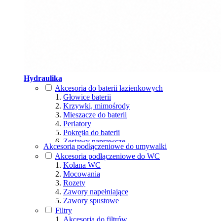
Hydraulika
Akcesoria do baterii łazienkowych
Głowice baterii
Krzywki, mimośrody
Mieszacze do baterii
Perlatory
Pokrętła do baterii
Zestawy naprawcze
Akcesoria podłączeniowe do umywalki
Akcesoria podłączeniowe do WC
Kolana WC
Mocowania
Rozety
Zawory napełniające
Zawory spustowe
Filtry
Akcesoria do filtrów