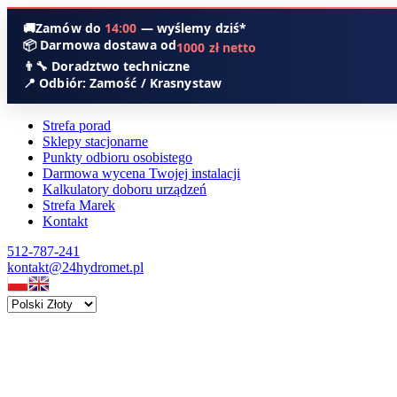
🚚
Zamów do
14:00
— wyślemy dziś*
📦 Darmowa dostawa od
1000 zł netto
👨‍🔧 Doradztwo techniczne
📍 Odbiór: Zamość / Krasnystaw
Strefa porad
Sklepy stacjonarne
Punkty odbioru osobistego
Darmowa wycena Twojej instalacji
Kalkulatory doboru urządzeń
Strefa Marek
Kontakt
512-787-241
kontakt@24hydromet.pl