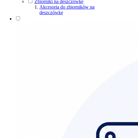
Zbiorniki na deszczówkę
Uchwyty
Akcesoria do zbiorników na
Złączki rury spustowej
deszczówkę
Złączki rynny