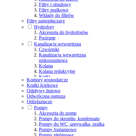
Filtry i obudowy
Filtry pralkowe
Wkłady do filtrów
Filtry samopłuczące
Hydrofory
Akcesoria do hydroforów
Poziome
Kanalizacja wewnętrzna
Czwórniki
Kanalizacja wewnętrzna
niskoszumowa
Kolana
Kolana redukcyjne
Korki
Komory gospodarcze
Napowietrzacze
Kratki ściekowe
Nasuwki
Odpływy liniowe
Pozostałe
Odwrócona osmoza
Redukcje
Odżelaziacze
Rewizje
Pompy
Rury
Akcesoria do pomp
Trapery
Pompy do skroplin, kondensatu
Trójniki
Pompy do WC, umywalka, pralka
Wywiewki
Pompy fontannowe
Pompy głębinowe