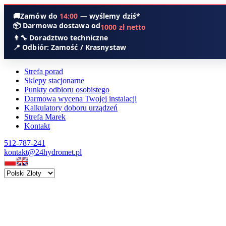
🚚
Zamów do
14:00
— wyślemy dziś*
📦 Darmowa dostawa od
1000 zł netto
👨‍🔧 Doradztwo techniczne
📍 Odbiór: Zamość / Krasnystaw
Strefa porad
Sklepy stacjonarne
Punkty odbioru osobistego
Darmowa wycena Twojej instalacji
Kalkulatory doboru urządzeń
Strefa Marek
Kontakt
512-787-241
kontakt@24hydromet.pl