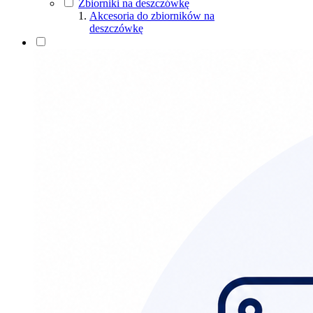
Zbiorniki na deszczówkę
Uchwyty
Akcesoria do zbiorników na
Złączki rury spustowej
deszczówkę
Złączki rynny