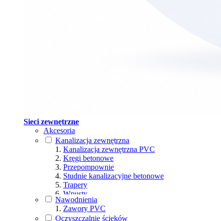
Sieci zewnętrzne
Akcesoria
Kanalizacja zewnętrzna
Kanalizacja zewnętrzna PVC
Kręgi betonowe
Przepompownie
Studnie kanalizacyjne betonowe
Trapery
Wpusty
Nawodnienia
Wpusty ściekowe
Zawory PVC
Włazy
Oczyszczalnie ścieków