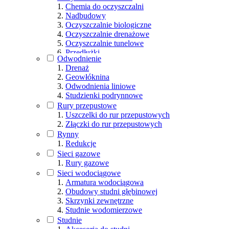
Chemia do oczyszczalni
Nadbudowy
Oczyszczalnie biologiczne
Oczyszczalnie drenażowe
Oczyszczalnie tunelowe
Przedłużki
Odwodnienie
Studzienki rozdzielcze
Drenaż
Tunele rozsączające
Geowłóknina
Odwodnienia liniowe
Studzienki podrynnowe
Rury przepustowe
Uszczelki do rur przepustowych
Złączki do rur przepustowych
Rynny
Redukcje
Sieci gazowe
Rury gazowe
Sieci wodociągowe
Armatura wodociągowa
Obudowy studni głębinowej
Skrzynki zewnętrzne
Studnie wodomierzowe
Studnie