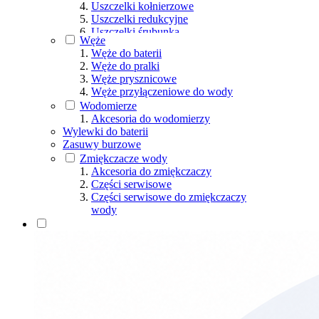
Uszczelki kołnierzowe
Uszczelki redukcyjne
Uszczelki śrubunka
Węże
Uszczelki syfonu
Węże do baterii
Uszczelki trapera
Węże do pralki
Uszczelki WC
Węże prysznicowe
Uszczelki wężyka
Węże przyłączeniowe do wody
Uszczelki wodomierza
Wodomierze
Wkładku gumowe, IN SITU
Akcesoria do wodomierzy
Zestawy naprawcze
Wylewki do baterii
Zasuwy burzowe
Zmiękczacze wody
Akcesoria do zmiękczaczy
Części serwisowe
Części serwisowe do zmiękczaczy
wody