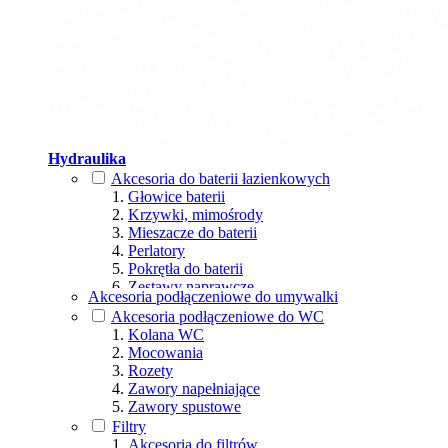
Hydraulika
Akcesoria do baterii łazienkowych
Głowice baterii
Krzywki, mimośrody
Mieszacze do baterii
Perlatory
Pokrętła do baterii
Zestawy naprawcze
Akcesoria podłączeniowe do umywalki
Akcesoria podłączeniowe do WC
Kolana WC
Mocowania
Rozety
Zawory napełniające
Zawory spustowe
Filtry
Akcesoria do filtrów