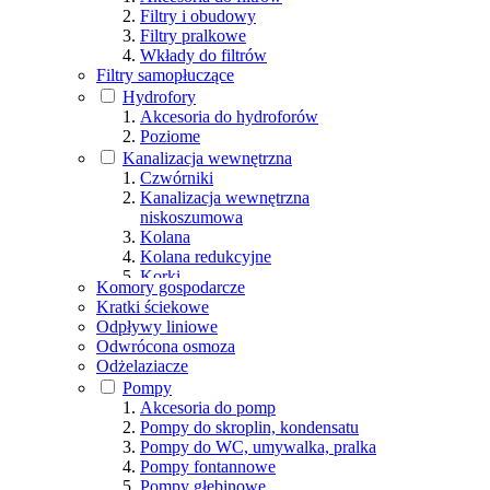
Filtry i obudowy
Filtry pralkowe
Wkłady do filtrów
Filtry samopłuczące
Hydrofory
Akcesoria do hydroforów
Poziome
Kanalizacja wewnętrzna
Czwórniki
Kanalizacja wewnętrzna
niskoszumowa
Kolana
Kolana redukcyjne
Korki
Komory gospodarcze
Napowietrzacze
Kratki ściekowe
Nasuwki
Odpływy liniowe
Pozostałe
Odwrócona osmoza
Redukcje
Odżelaziacze
Rewizje
Pompy
Rury
Akcesoria do pomp
Trapery
Pompy do skroplin, kondensatu
Trójniki
Pompy do WC, umywalka, pralka
Wywiewki
Pompy fontannowe
Pompy głębinowe