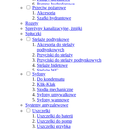
Pompy hydroforowe
Przeciw pożarowe
Pompy ręczne
Akcesoria
Pompy zatapialne
Szafki hydrantowe
Pozostałe
Rozety
Sprężyny kanalizacyjne, żmijki
Spłuczki
Stelaże podtynkowe
Akcesoria do stelaży
podtynkowych
Przyciski do stelaży
Przyciski do stelaży podtynkowych
Stelaże bidetowe
Stelaże WC
Syfony
Do kondensatu
Klik-Klak
Siodła mechaniczne
Syfony umywalkowe
Syfony wannowe
Systemy antyzalewowe
Uszczelki
Uszczelki do baterii
Uszczelki do pomp
Uszczelki grzybka