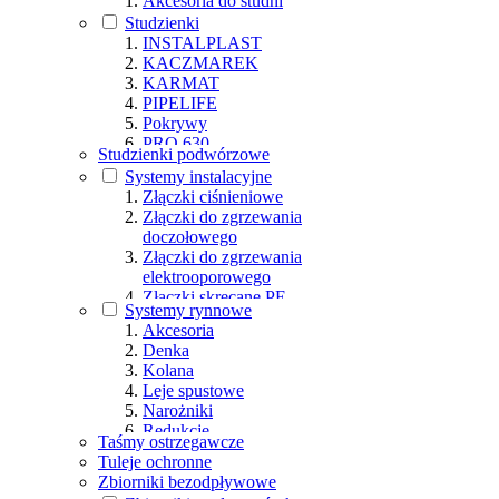
Akcesoria do studni
Studzienki
INSTALPLAST
KACZMAREK
KARMAT
PIPELIFE
Pokrywy
PRO 630
Studzienki podwórzowe
PROFIL PIŁA
Systemy instalacyjne
WAVIN
Złączki ciśnieniowe
Złączki do zgrzewania
doczołowego
Złączki do zgrzewania
elektrooporowego
Złączki skręcane PE
Systemy rynnowe
Złączki strażackie
Akcesoria
Denka
Kolana
Leje spustowe
Narożniki
Redukcje
Taśmy ostrzegawcze
Rury
Tuleje ochronne
Rynny
Zbiorniki bezodpływowe
Trójniki